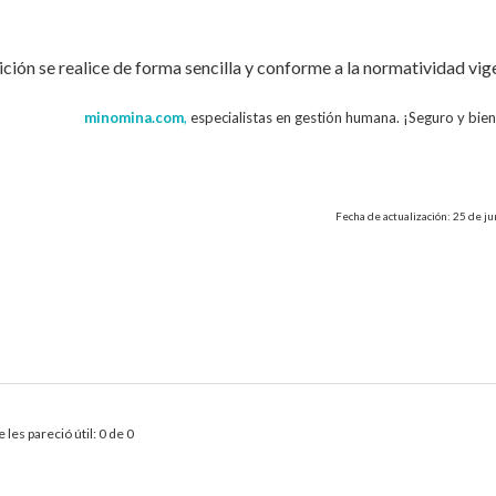
ón se realice de forma sencilla y conforme a la normatividad vig
minomina.com
,
especialistas en gestión humana. ¡Seguro y bie
Fecha de actualización: 25 de j
 les pareció útil: 0 de 0