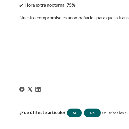
✔️ Hora extra nocturna:
75%
Nuestro compromiso es acompañarlos para que la transici
¿Fue útil este artículo?
Sí
No
Usuarios a los que