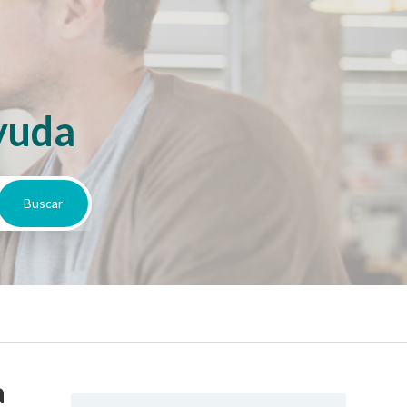
yuda
a