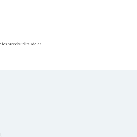
 les pareció útil: 50 de 77
.