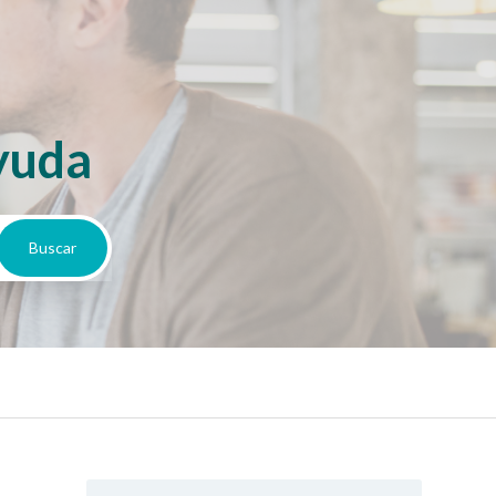
yuda
a