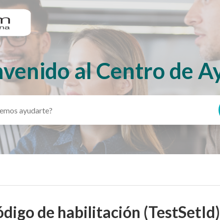
nvenido al Centro de A
igo de habilitación (TestSetId