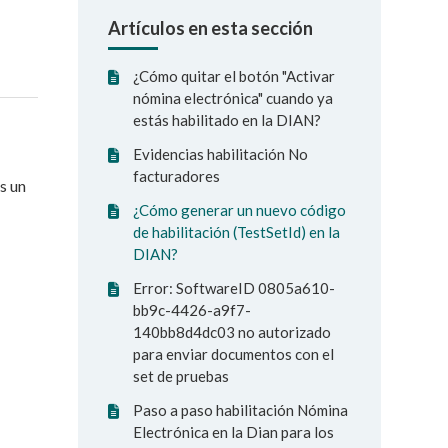
Artículos en esta sección
¿Cómo quitar el botón "Activar
nómina electrónica" cuando ya
estás habilitado en la DIAN?
Evidencias habilitación No
facturadores
s un
¿Cómo generar un nuevo código
de habilitación (TestSetId) en la
DIAN?
Error: SoftwareID 0805a610-
bb9c-4426-a9f7-
140bb8d4dc03 no autorizado
para enviar documentos con el
set de pruebas
Paso a paso habilitación Nómina
Electrónica en la Dian para los