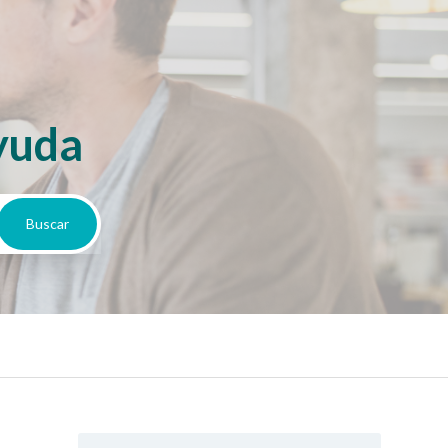
yuda
)