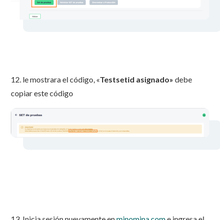
12. le mostrara el código, «
Testsetid asignado»
debe
copiar este código
13. Inicia sesión nuevamente en
minomina.com
e ingresa el