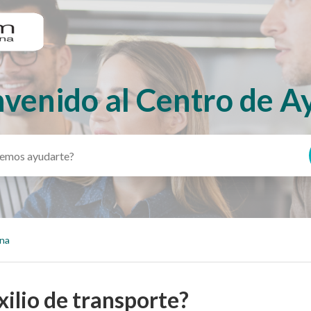
nvenido al Centro de A
ina
uxilio de transporte?