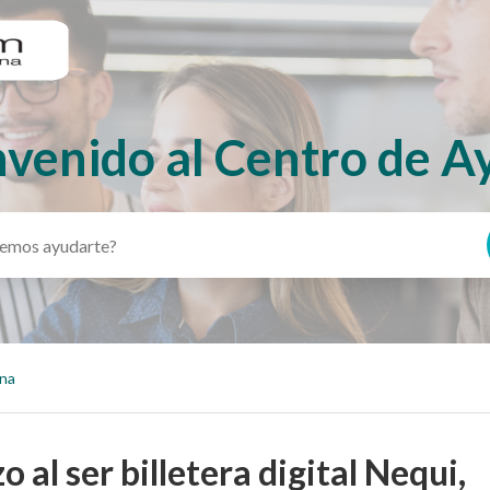
nvenido al Centro de A
ina
 al ser billetera digital Nequi,