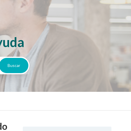
yuda
do