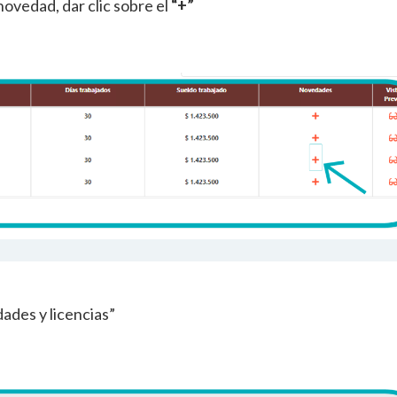
 novedad, dar clic sobre el
“+”
dades y licencias”