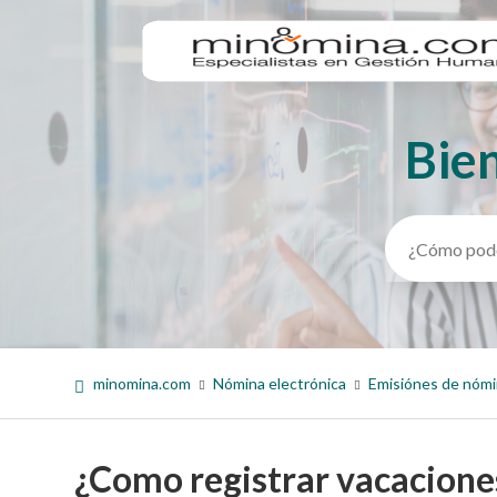
Bie
Búsqueda
minomina.com
Nómina electrónica
Emisiónes de nóm
¿Como registrar vacacione