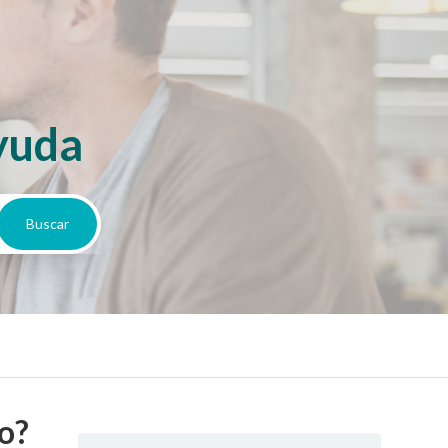
yuda
o?