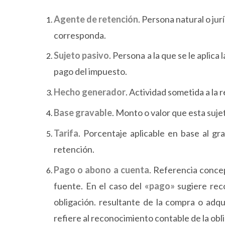
Agente de retención
. Persona natural o jur
corresponda.
Sujeto pasivo
. Persona a la que se le aplica
pago del impuesto.
Hecho generador
. Actividad sometida a la 
Base gravable
. Monto o valor que esta sujet
Tarifa
. Porcentaje aplicable en base al gr
retención.
Pago o abono a cuenta
. Referencia concep
fuente. En el caso del
«
pago»
sugiere rec
obligación. resultante de la compra o adqu
refiere al reconocimiento contable de la obl