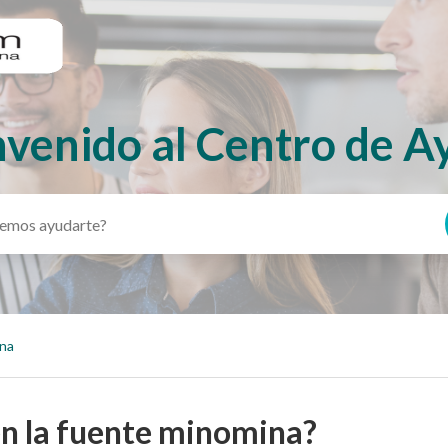
nvenido al Centro de A
ina
n la fuente minomina?