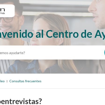
nvenido al Centro de A
pleo
Consultas frecuentes
oentrevistas?