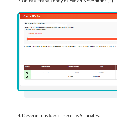
3. Ubica al trabajador y da clic en Novedades (+).
4. Devengados luego Ingresos Salariales.