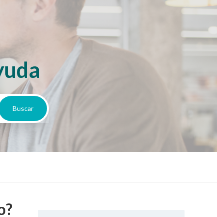
yuda
o?