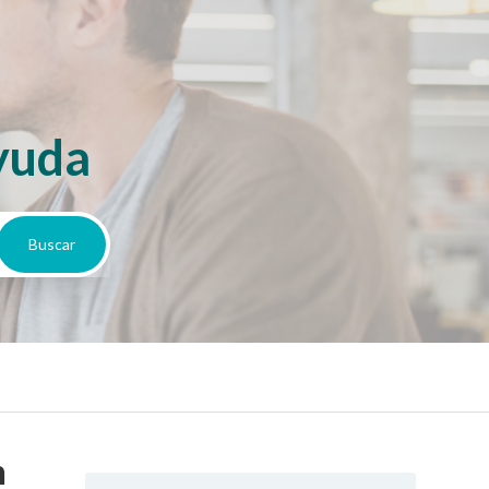
yuda
n