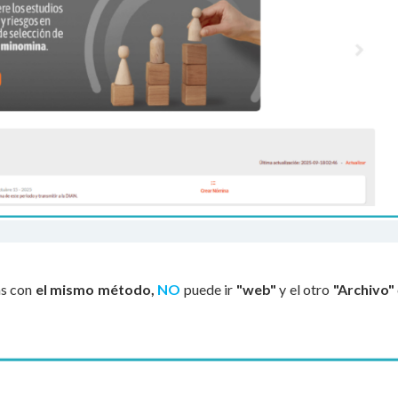
as con
el mismo método,
NO
puede ir
"web"
y el otro
"Archivo"