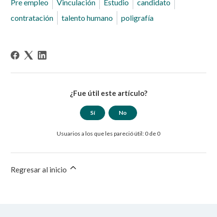
Pre empleo
Vinculación
Estudio
candidato
contratación
talento humano
poligrafía
¿Fue útil este artículo?
Sí
No
Usuarios a los que les pareció útil: 0 de 0
Regresar al inicio