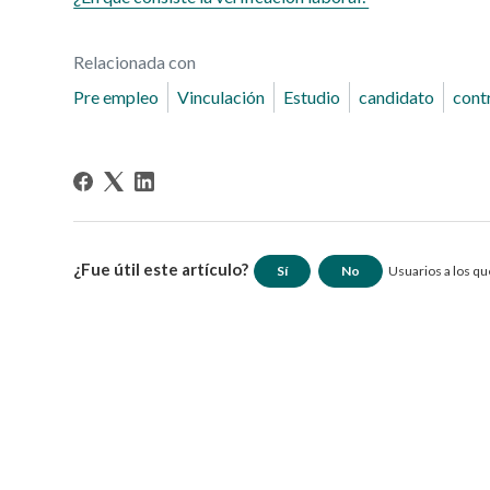
Relacionada con
Pre empleo
Vinculación
Estudio
candidato
cont
¿Fue útil este artículo?
Sí
No
Usuarios a los que