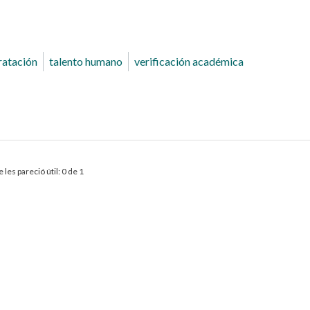
ratación
talento humano
verificación académica
 les pareció útil: 0 de 1