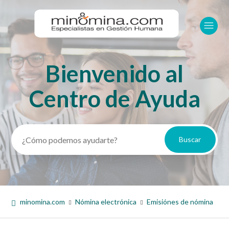
Bienvenido al
Búsqueda
Centro de Ayuda
minomina.com
Nómina electrónica
Emisiónes de nómina