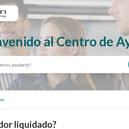
nvenido al Centro de A
ina
dor liquidado?