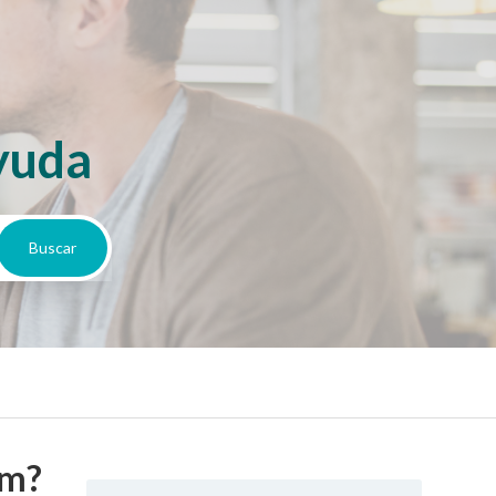
yuda
um?