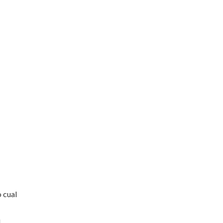
o cual
l