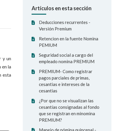
Artículos en esta sección
Deducciones recurrentes -
Versión Premium
Retencion en la fuente Nomina
PEMIUM
Seguridad social a cargo del
r y un
empleado nomina PREMIUM
 en la
PREMIUM- Como registrar
n esta
pagos parciales de primas,
cesantias e intereses de la
cesantias
¿Por que no se visualizan las
cesantías consignadas al fondo
que se registran en minomina
PREMIUM?
Manejo de nómina quincenal -