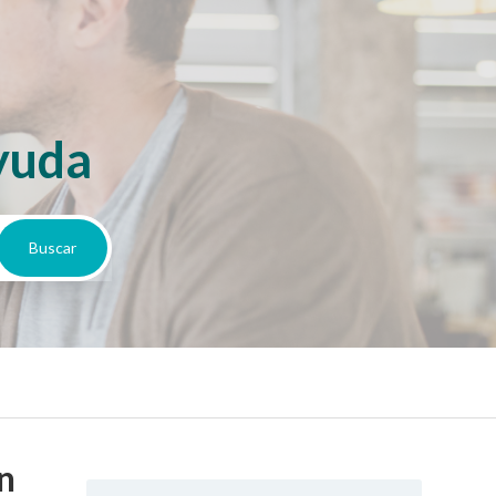
yuda
n