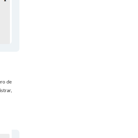
ero de
strar,