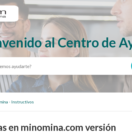
nvenido al Centro de A
mina - Instructivos
as en minomina.com versión