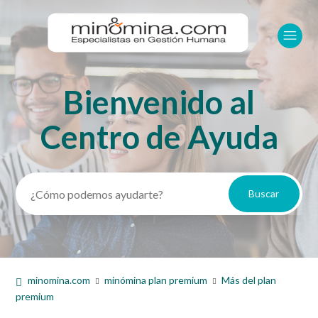
Bienvenido al
Búsqueda
Centro de Ayuda
minomina.com
minómina plan premium
Más del plan
premium