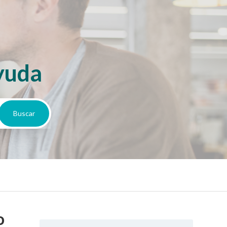
yuda
o