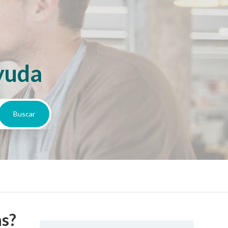
yuda
as?