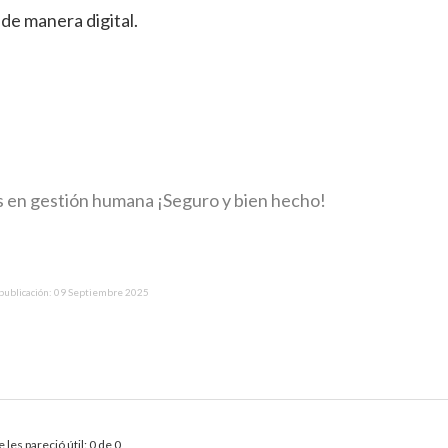
de manera digital.
s en gestión humana ¡Seguro y bien hecho!
 publicación: 09 Septiembre 2025
 les pareció útil: 0 de 0