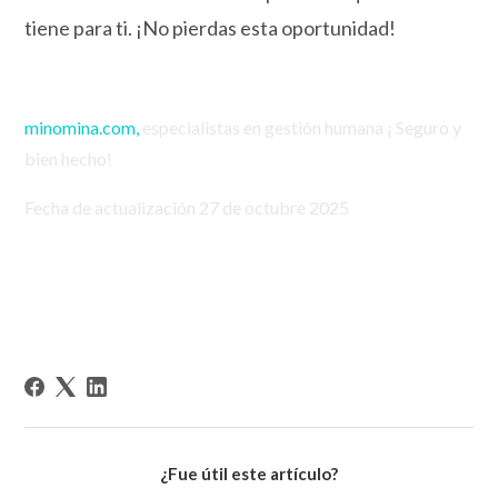
tiene para ti. ¡No pierdas esta oportunidad!
minomina.com,
especialistas en gestión humana ¡ Seguro y
bien hecho!
Fecha de actualización 27 de octubre 2025
¿Fue útil este artículo?